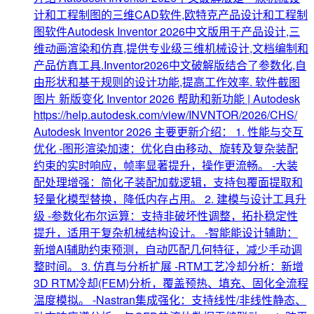
计和工程制图的三维CAD软件,欧特克产品设计和工程制
图软件Autodesk Inventor 2026中文版用于产品设计,三
维动画渲染和仿真,提供专业级三维机械设计,文档编制和
产品仿真工具.Inventor2026中文破解版结合了参数化,自
由形状和基于规则的设计功能,提高工作效率. 软件截图
图片 新版变化 Inventor 2026 帮助和新功能 | Autodesk
https://help.autodesk.com/view/INVNTOR/2026/CHS/
Autodesk Inventor 2026 主要更新介绍： 1. 性能与交互
优化 -图形渲染加速：优化自由移动、旋转及复杂装配
约束的实时响应，帧率显著提升，操作更流畅。 -大装
配处理增强：简化子装配加载逻辑，支持包覆面提取和
轻量化模型替换，降低内存占用。 2. 建模与设计工具升
级 -参数化布尔运算：支持非破坏性调整，拓扑稳定性
提升，适用于复杂机械结构设计。 -智能能设计辅助：
新增AI辅助约束预测，自动匹配几何特征，减少手动调
整时间。 3. 仿真与分析扩展 -RTM工艺冷却分析：新增
3D RTM冷却(FEM)分析，覆盖预热、填充、固化全流程
温度模拟。 -Nastran集成强化：支持线性/非线性静态、