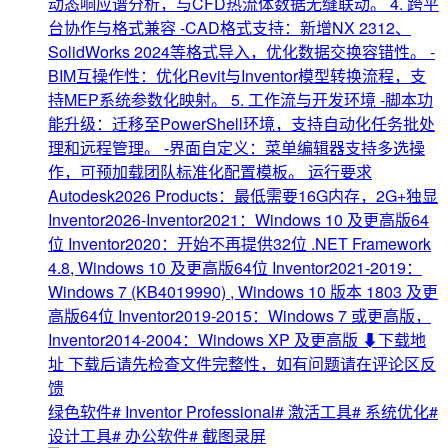
动态响应谱分析，与CFD热流体数据无缝联动。 4. 跨平
台协作与格式兼容 -CAD格式支持：新增NX 2312、
SolidWorks 2024等格式导入，优化数据交换容错性。 -
BIM互操作性：优化Revit与Inventor模型转换流程，支
持MEP系统参数化映射。 5. 工作流与开发环境 -脚本功
能升级：迁移至PowerShell环境，支持自动化任务批处
理和远程管理。 -界面自定义：菜单编辑器支持多选操
作，可预加载团队标准化配置模板。 运行要求
Autodesk2026 Products：最低需要16G内存，2G+独显
Inventor2026-Inventor2021：Windows 10 及更高版64
位 Inventor2020：开始不再提供32位 .NET Framework
4.8, Windows 10 及更高版64位 Inventor2021-2019：
Windows 7 (KB4019990) , Windows 10 版本 1803 及更
高版64位 Inventor2019-2015：Windows 7 或更高版，
Inventor2014-2004：Windows XP 及更高版 ⬇下载地
址 下载后请先检查文件完整性，如有问题请在评论区反
馈
绿色软件
# Inventor Professional
# 激活工具
# 系统优化
#
设计工具
# 办公软件
# 截图录屏