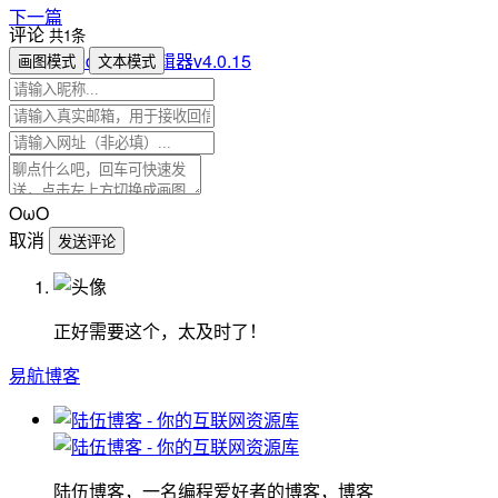
下一篇
评论
共1条
Subtitle Edit字幕编辑器v4.0.15
画图模式
文本模式
OωO
取消
发送评论
正好需要这个，太及时了！
易航博客
陆伍博客，一名编程爱好者的博客，博客